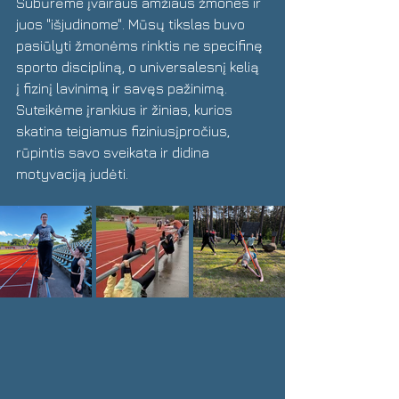
Subūrėme įvairaus amžiaus žmones ir 
juos "išjudinome". Mūsų tikslas buvo 
pasiūlyti žmonėms rinktis ne specifinę 
sporto discipliną, o universalesnį kelią 
į fizinį lavinimą ir savęs pažinimą. 
Suteikėme įrankius ir žinias, kurios 
skatina 
teigiamus fiziniusįpročius, 
rūpintis savo sveikata ir didina 
motyvaciją judėti.