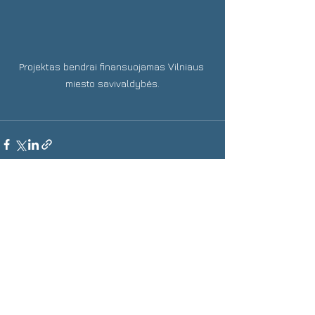
Projektas bendrai finansuojamas Vilniaus 
miesto savivaldybės.
See All
Recent Posts