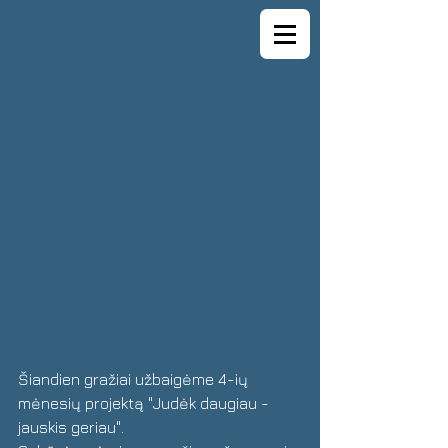
Šiandien gražiai užbaigėme 4-ių 
mėnesių projektą "Judėk daugiau - 
jauskis geriau".