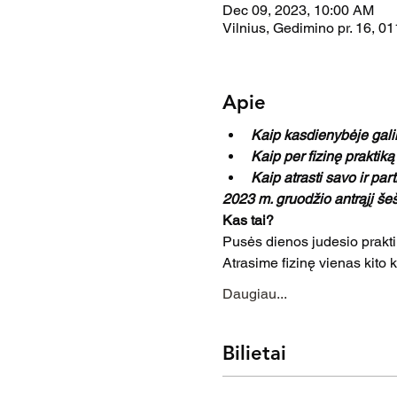
Dec 09, 2023, 10:00 AM
Vilnius, Gedimino pr. 16, 01
Apie
Kaip kasdienybėje galim
Kaip per fizinę praktiką
Kaip atrasti savo ir par
2023 m. gruodžio antrąjį šešt
Kas tai?
Pusės dienos judesio prakti
Atrasime fizinę vienas kito 
Daugiau...
Bilietai