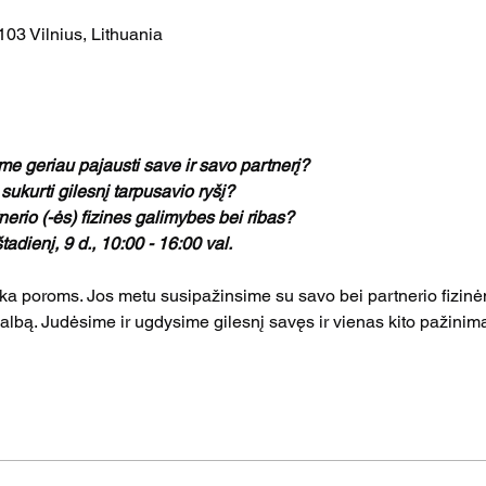
103 Vilnius, Lithuania
e geriau pajausti save ir savo partnerį?
 sukurti gilesnį tarpusavio ryšį?
tnerio (-ės) fizines galimybes bei ribas?
adienį, 9 d., 10:00 - 16:00 val.
ka poroms. Jos metu susipažinsime su savo bei partnerio fizinėm
kalbą. Judėsime ir ugdysime gilesnį savęs ir vienas kito pažinim