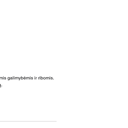
is galimybėmis ir ribomis. 
ą.