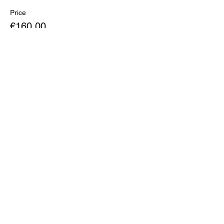
Price
€160.00
Pasidalinti