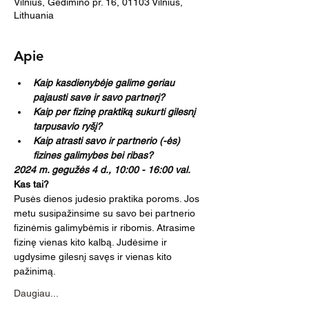
Vilnius, Gedimino pr. 16, 01103 Vilnius,
Lithuania
Apie
Kaip kasdienybėje galime geriau 
pajausti save ir savo partnerį?
Kaip per fizinę praktiką sukurti gilesnį 
tarpusavio ryšį?
Kaip atrasti savo ir partnerio (-ės) 
fizines galimybes bei ribas?
2024 m. gegužės 4 d., 10:00 - 16:00 val.
Kas tai?
Pusės dienos judesio praktika poroms. Jos 
metu susipažinsime su savo bei partnerio 
fizinėmis galimybėmis ir ribomis. Atrasime 
fizinę vienas kito kalbą. Judėsime ir 
ugdysime gilesnį savęs ir vienas kito 
pažinimą.
Daugiau...