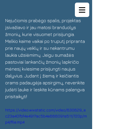
Nejučiomis prabėgo spalis, projektas 
įsivažiavo ir jau matosi branduolys 
žmonių, kurie visuomet prisijungia. 
Melkio kaime vaikai po truputį pripranta 
prie naujų veiklų ir su nekantrumu 
laukia užsiėmimų. Jeigu sumažės 
pastoviai lankančių žmonių lapkričio 
mėnesį kviesime prisijungti naujus 
dalyvius. Judant į žiemą ir keičiantis 
orams padaugėja apsirgimų, nevenkite 
judėti lauke ir leskite kūnams palengva 
prisitaikyti!
https://video.wixstatic.com/video/630629_e
c23a407bf4e4917ac5b4e666091a511/720p/m
p4/file.mp4